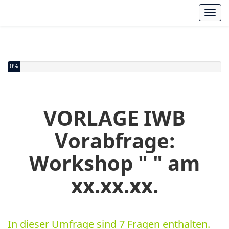
Toggl
0%
VORLAGE IWB
Vorabfrage:
Workshop " " am
xx.xx.xx.
In dieser Umfrage sind 7 Fragen enthalten.